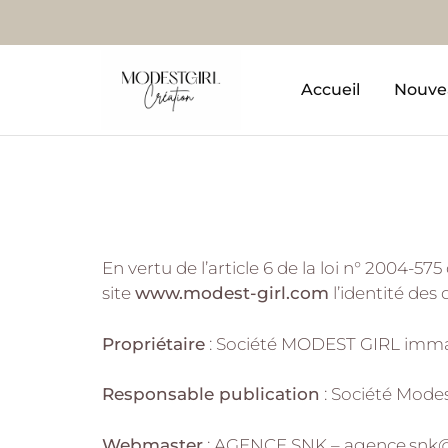
Accueil
Nouve
Modest
Boutique
Girl
de
prêt
à
porter
modest
et
tendance.
En vertu de l’article 6 de la loi n° 2004-5
site
www.modest-girl.com
l’identité des 
Propriétaire
: Société MODEST GIRL immat
Responsable publication
: Société Modes
Webmaster
: AGENCE SNK – agence.sn