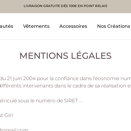
LIVRAISON GRATUITE DÈS 100€ EN POINT RELAIS
autés
Vêtements
Accessoires
Nos Créations
MENTIONS LÉGALES
75 du 21 juin 2004 pour la confiance dans l’économie numé
différents intervenants dans le cadre de sa réalisation et
riculé sous le numéro de SIRET …
t Girl
k@gmail.com