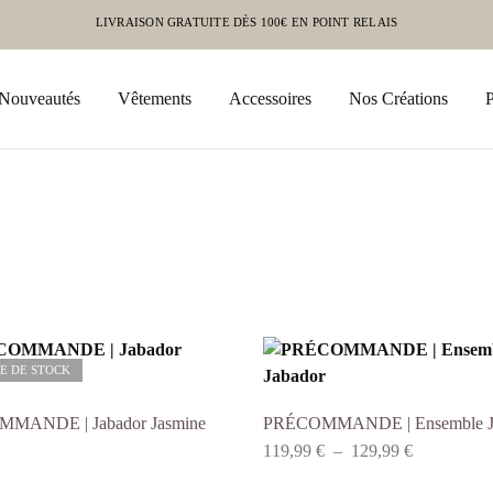
LIVRAISON GRATUITE DÈS 100€ EN POINT RELAIS
Nouveautés
Vêtements
Accessoires
Nos Créations
E DE STOCK
MANDE | Jabador Jasmine
PRÉCOMMANDE | Ensemble J
119,99
€
–
129,99
€