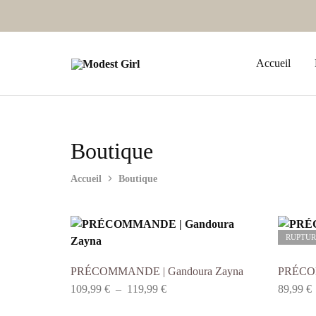
Accueil
Modest
Boutique
Girl
de
prêt
à
porter
modest
et
Boutique
tendance.
Accueil
Boutique
RUPTUR
PRÉCOMMANDE | Gandoura Zayna
PRÉCOM
109,99
€
–
119,99
€
89,99
€